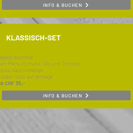
INFO & BUCHEN
KLASSISCH-SET
äglich buchbar
Set-Miete (Schuhe, Ski und Stöcke)
keine Saisonmieten
Kinder-Sets auf Anfrage
ab CHF 35.-
INFO & BUCHEN