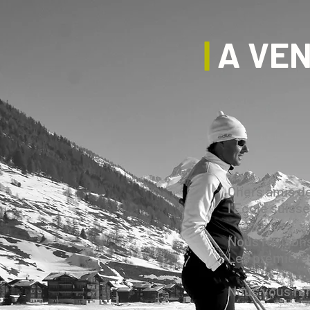
|
A VENI
Chers amis d
l'Ecole suisse
Nous révisons
Les premières
Nous vous re