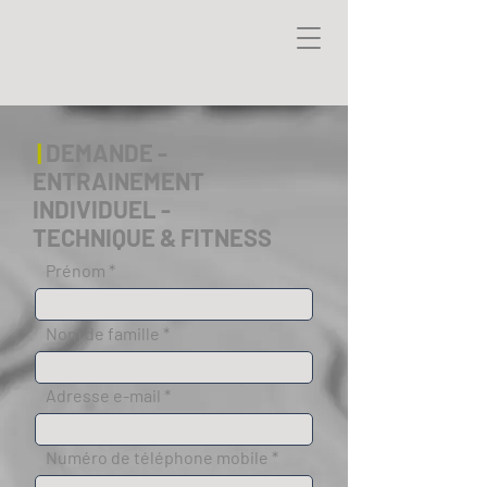
|
DEMANDE -
ENTRAINEMENT
INDIVIDUEL -
TECHNIQUE & FITNESS
Prénom
Nom de famille
Adresse e-mail
Numéro de téléphone mobile